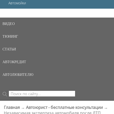
Автомойки
ВИДЕО
ТЮНИНГ
СТАТЬИ
АВТОКРЕДИТ
АВТОЛЮБИТЕЛЮ
Поиск
ФОРМА ПОИСКА
Главная
→
Автоюрист - бесплатные консультации
→
ВЫ ЗДЕСЬ
Независимая экспертиза автомобиля после ДТП