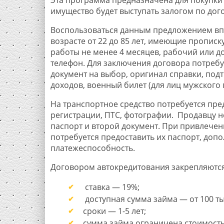
имущество будет выступать залогом по дог
Воспользоваться данным предложением вп
возрасте от 22 до 85 лет, имеющие прописк
работы не менее 4 месяцев, рабочий или 
телефон. Для заключения договора потребу
документ на выбор, оригинал справки, по
доходов, военный билет (для лиц мужского п
На транспортное средство потребуется пре
регистрации, ПТС, фотографии. Продавцу 
паспорт и второй документ. При привлече
потребуется предоставить их паспорт, доп
платежеспособность.
Договором автокредитования закрепляются
ставка — 19%;
доступная сумма займа — от 100 тыс.
сроки — 1-5 лет;
сумма займа ограничена стоимость