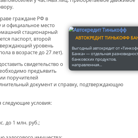
овору.
раве граждане РФ в
у и официальное место
домашний стационарный
АВТОКРЕДИТ ТИНЬКОФФ БА
ется паспорт, второй
дтверждающий уровень
Выгодный автокредит от «Тинкоф
ола в возрасте до 27 лет).
Банка» — отдельная разновиднос
банковских продуктов,
доставить свидетельство о
направленная...
необходимо предъявить
нии поручителей
олнительный документ и справку, подтверждающую
 следующие условия:
 до 1 млн. руб.;
ю залогового имущества;