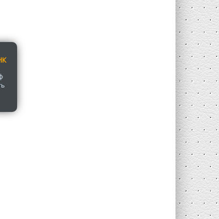
НК
ф
ть