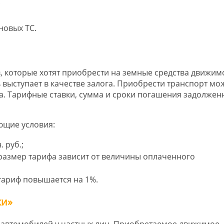
;
новых ТС.
в, которые хотят приобрести на земные средства движим
 выступает в качестве залога. Приобрести транспорт мо
а. Тарифные ставки, сумма и сроки погашения задолжен
ющие условия:
 руб.;
(размер тарифа зависит от величины оплаченного
тариф повышается на 1%.
ки»
 автомобилей у частных лиц. Приобретаемое движимое