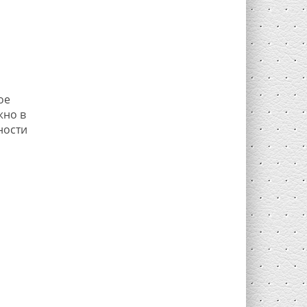
ое
жно в
ности