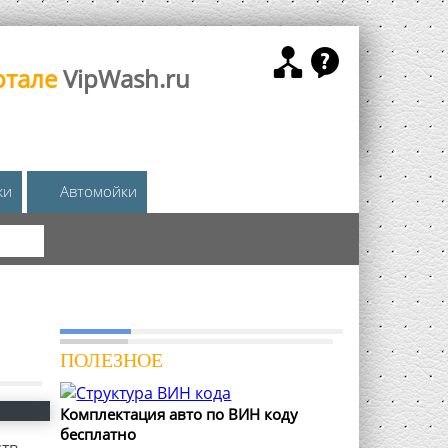
ртале
VipWash.ru
жи
Автомойки
КА
ПОЛЕЗНОЕ
Комплектация авто по ВИН коду
бесплатно
ств