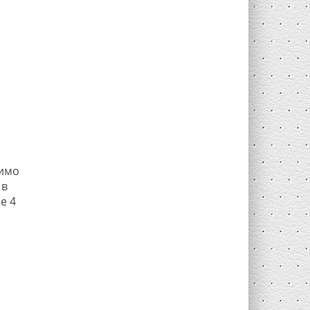
о
димо
 в
е 4