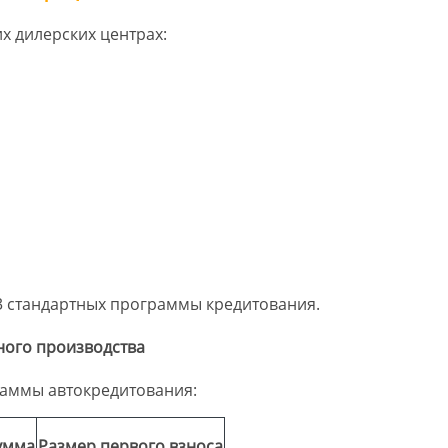
 дилерских центрах:
3 стандартных программы кредитования.
ного производства
раммы автокредитования:
умма
Размер первого взноса