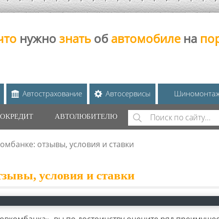
что
нужно
знать
об
автомобиле
на
по
Автострахование
Автосервисы
Шиномонта
Поиск
ОКРЕДИТ
АВТОЛЮБИТЕЛЮ
ФОРМА ПОИС
омбанке: отзывы, условия и ставки
тзывы, условия и ставки
овкомбанка», вы по достоинству оцените ряд преимуще