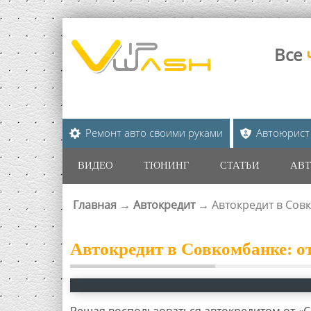
Все
Ремонт авто своими руками
Автоюрист
ВИДЕО
ТЮНИНГ
СТАТЬИ
АВТ
Главная
→
Автокредит
→
Автокредит в Совк
ВЫ ЗДЕСЬ
Автокредит в Совкомбанке: о
Решая воспользоваться автокредитом от «С