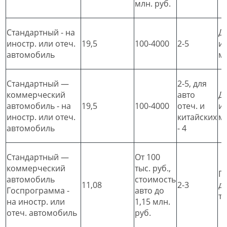
млн. руб.
Стандартный - на
До
иностр. или отеч.
19,5
100-4000
2-5
ин
автомобиль
мл
Стандартный —
2-5, для
коммерческий
авто
До
автомобиль - на
19,5
100-4000
отеч. и
ин
иностр. или отеч.
китайских
мл
автомобиль
- 4
Стандартный —
От 100
коммерческий
тыс. руб.,
П
автомобиль
стоимость
11,08
2-3
д
Госпрограмма -
авто до
т
на иностр. или
1,15 млн.
отеч. автомобиль
руб.