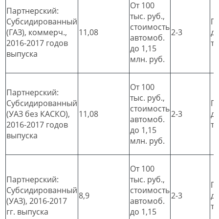
От 100
Партнерский:
тыс. руб.,
Субсидированный
П
стоимость
(ГАЗ), коммерч.,
11,08
2-3
д
автомоб.
2016-2017 годов
т
до 1,15
выпуска
млн. руб.
От 100
Партнерский:
тыс. руб.,
Субсидированный
П
стоимость
(УАЗ без КАСКО),
11,08
2-3
д
автомоб.
2016-2017 годов
т
до 1,15
выпуска
млн. руб.
От 100
Партнерский:
тыс. руб.,
П
Субсидированный
стоимость
8,9
2-3
д
(УАЗ), 2016-2017
автомоб.
т
гг. выпуска
до 1,15