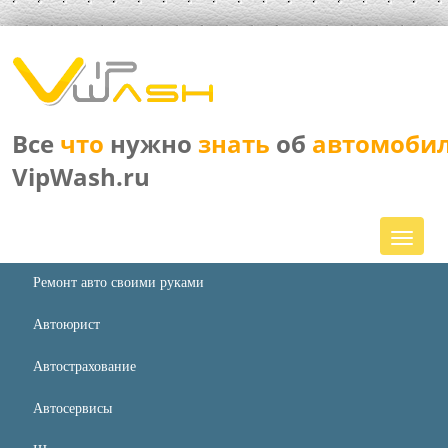
Все
что
нужно
знать
об
автомоби
VipWash.ru
Ремонт авто своими руками
Автоюрист
Автострахование
Автосервисы