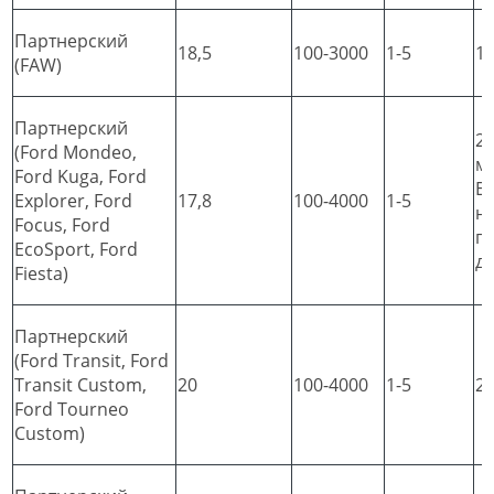
Партнерский
18,5
100-3000
1-5
1
(FAW)
Партнерский
2
(Ford Mondeo,
м
Ford Kuga, Ford
Ex
Explorer, Ford
17,8
100-4000
1-5
не
Focus, Ford
п
EcoSport, Ford
д
Fiesta)
Партнерский
(Ford Transit, Ford
Transit Custom,
20
100-4000
1-5
2
Ford Tourneo
Custom)