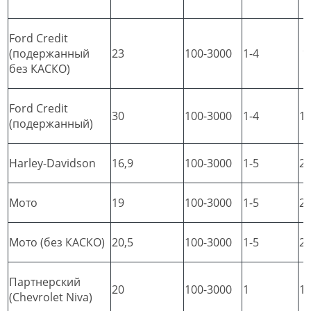
Ford Credit
(подержанный
23
100-3000
1-4
1
без КАСКО)
Ford Credit
30
100-3000
1-4
1
(подержанный)
Harley-Davidson
16,9
100-3000
1-5
2
Мото
19
100-3000
1-5
2
Мото (без КАСКО)
20,5
100-3000
1-5
2
Партнерский
20
100-3000
1
1
(Chevrolet Niva)