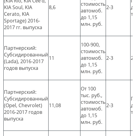
(KIA Rio, KIA Cee’d,
П
стоимость
KIA Soul, KIA
8,6
2-3
д
автомоб.
Cerato, KIA
т
до 1,15
Sportage) 2016-
млн. руб.
2017 гг. выпуска
100-900,
Партнерский:
стоимость
Субсидированный
11
автомоб.
2-3
2
(Lada), 2016-2017
до 1,15
годов выпуска
млн. руб.
От 100
Партнерский:
тыс. руб.,
Субсидированный
П
стоимость
(Opel, Chevrolet)
11,08
2-3
д
автомоб.
2016-2017 годов
т
до 1,15
выпуска
млн. руб.