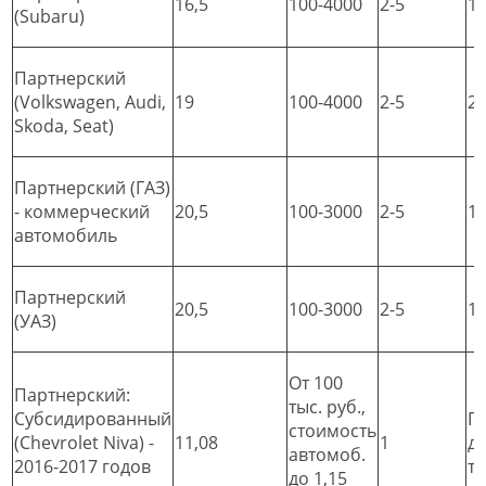
16,5
100-4000
2-5
1
(Subaru)
Партнерский
(Volkswagen, Audi,
19
100-4000
2-5
2
Skoda, Seat)
Партнерский (ГАЗ)
- коммерческий
20,5
100-3000
2-5
1
автомобиль
Партнерский
20,5
100-3000
2-5
1
(УАЗ)
От 100
Партнерский:
тыс. руб.,
Субсидированный
П
стоимость
(Chevrolet Niva) -
11,08
1
д
автомоб.
2016-2017 годов
т
до 1,15