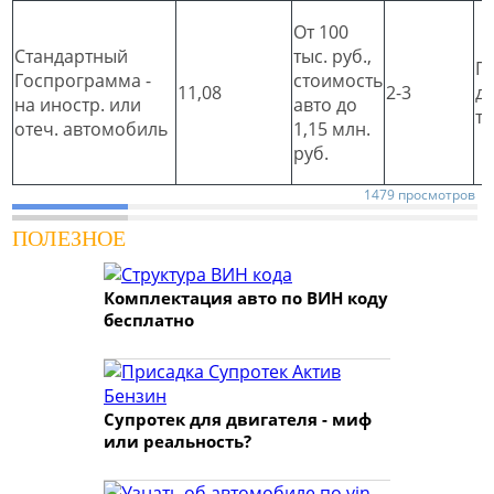
От 100
Стандартный
тыс. руб.,
П
Госпрограмма -
стоимость
11,08
2-3
д
на иностр. или
авто до
т
отеч. автомобиль
1,15 млн.
руб.
1479 просмотров
ПОЛЕЗНОЕ
Комплектация авто по ВИН коду
бесплатно
Супротек для двигателя - миф
или реальность?