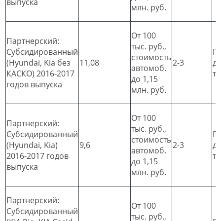
выпуска
млн. руб.
От 100
Партнерский:
тыс. руб.,
Субсидированный
П
стоимость
(Hyundai, Kia без
11,08
2-3
д
автомоб.
КАСКО) 2016-2017
т
до 1,15
годов выпуска
млн. руб.
От 100
Партнерский:
тыс. руб.,
Субсидированный
П
стоимость
(Hyundai, Kia)
9,6
2-3
д
автомоб.
2016-2017 годов
т
до 1,15
выпуска
млн. руб.
Партнерский:
От 100
Субсидированный
тыс. руб.,