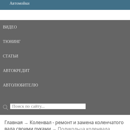
Автомойки
ВИДЕО
ТЮНИНГ
СТАТЬИ
АВТОКРЕДИТ
АВТОЛЮБИТЕЛЮ
Поиск
ФОРМА ПОИСКА
Главная
→
Коленвал - ремонт и замена коленчатого
ВЫ ЗДЕСЬ
вала своими руками
→
Полукольца коленвала